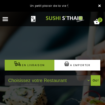
×
Un petit plaisir de la vie !
0
ACCUEIL
LA CARTE
EN LIVRAISON
A EMPORTER
NOTRE RESTAURANT
Go!
VOS AVIS
MENTIONS LÉGALES