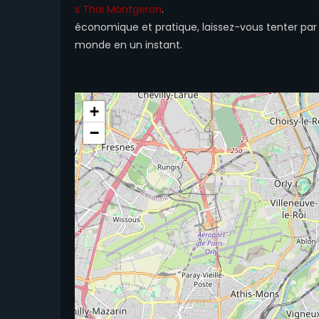
s Thai Montgeron
.
économique et pratique, laissez-vous tenter par l
monde en un instant.
+
−