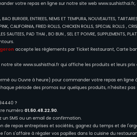
er votre repas en ligne sur notre site web www.sushisthai.fr,
, BAO BURGER, ENTREES, NEMS ET TEMPURA, NOUVEAUTES, TARTARES
 PINK, CALIFORNIA, FRIED ROLLS, CHICKEN ROLLS, SPECIAL ROLLS , CRI
ES SAUTEES, PAD THAI , BO BUN , SEL ET POIVRE, SUPPLEMENTS, PLAT
ntours.
tgeron
accepte les règlements par Ticket Restaurant, Carte ban
otre site www.sushisthai.fr qui affiche les produits et leurs prix 
, Fermé ou Ouvre à heure) pour commander votre repas en ligne 
chaque période des promos sur quelques produits, n'hésitez pas
94440 ?
otre numéro
01.60.48.22.90
.
z un SMS ou un email de confirmation.
son de repas entreprises et sociétés, gagnez du temps et de l'ar
l'on s'affaire à régaler vos papilles dans la cuisine du restaura