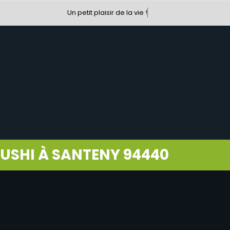
Un petit plaisir de la vie !
SUSHI À SANTENY 94440