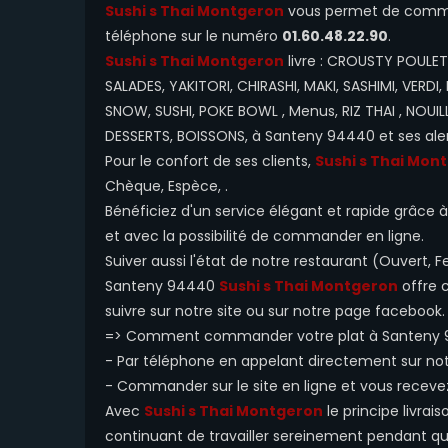
Sushi s Thai Montgeron
vous permet de command
téléphone sur le numéro
01.60.48.22.90
.
Sushi s Thai Montgeron
livre : CROUSTY POULET
SALADES, YAKITORI, CHIRASHI, MAKI, SASHIMI, VERDI,
SNOW, SUSHI, POKE BOWL , Menus, RIZ THAI , NOUILL
DESSERTS, BOISSONS, à Santeny 94440 et ses ale
Pour le confort de ses clients,
Sushi s Thai Mon
Chèque, Espèce, .
Bénéficiez d'un service élégant et rapide grâce à n
et avec la possibilité de commander en ligne.
Suiver aussi l'état de notre restaurant (Ouvert
Santeny 94440
Sushi s Thai Montgeron
offre 
suivre sur notre site ou sur notre page facebook.
=> Comment commander votre plat à Santeny 
- Par téléphone en appelant directement sur n
- Commander sur le site en ligne et vous receve
Avec
Sushi s Thai Montgeron
le principe livrai
continuant de travailler sereinement pendant que 