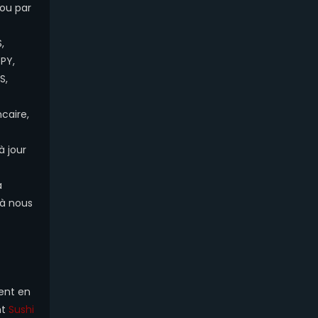
 ou par
,
SPY,
S,
caire,
à jour
à
 à nous
gent en
nt
Sushi