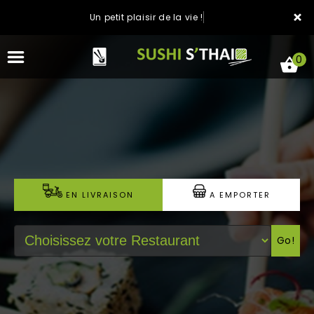
×
Un petit plaisir de la vie !
0
ACCUEIL
LA CARTE
EN LIVRAISON
A EMPORTER
NOTRE RESTAURANT
Go!
VOS AVIS
MENTIONS LÉGALES