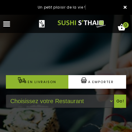
×
Un petit plaisir de la vie !
0
ACCUEIL
LA CARTE
EN LIVRAISON
A EMPORTER
NOTRE RESTAURANT
Go!
VOS AVIS
MENTIONS LÉGALES