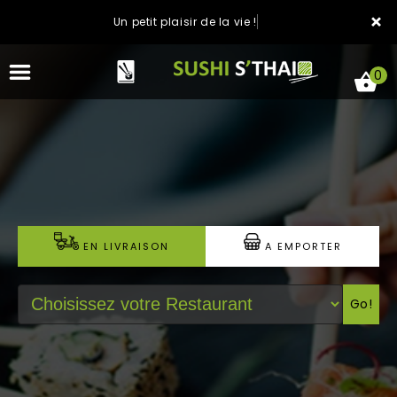
×
Un petit plaisir de la vie !
0
ACCUEIL
LA CARTE
EN LIVRAISON
A EMPORTER
NOTRE RESTAURANT
Go!
VOS AVIS
MENTIONS LÉGALES