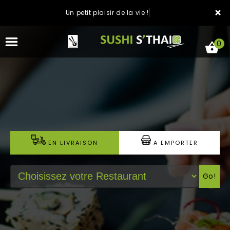
×
Un petit plaisir de la vie !
0
ACCUEIL
LA CARTE
EN LIVRAISON
A EMPORTER
NOTRE RESTAURANT
Go!
VOS AVIS
MENTIONS LÉGALES