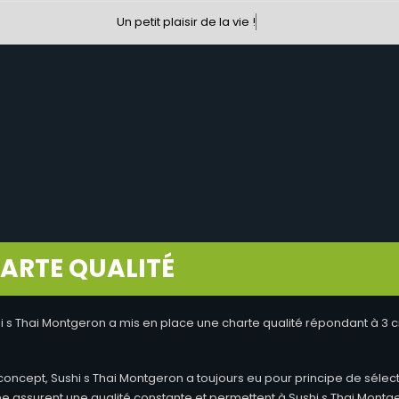
Un petit plaisir de la vie !
ARTE QUALITÉ
hi s Thai Montgeron a mis en place une charte qualité répondant à 3 cr
n concept, Sushi s Thai Montgeron a toujours eu pour principe de sélec
aine assurent une qualité constante et permettent à Sushi s Thai Mont