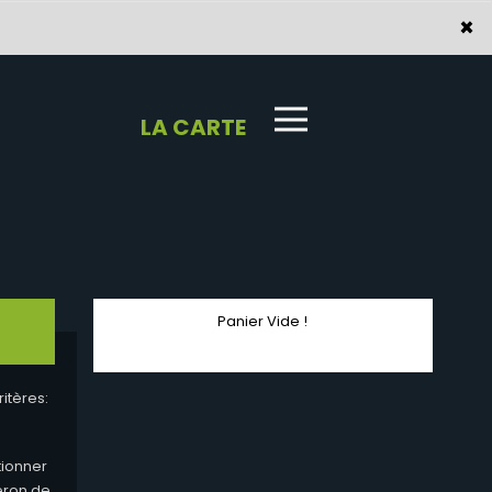
×
×
LA CARTE
Panier Vide !
itères:
tionner
geron de