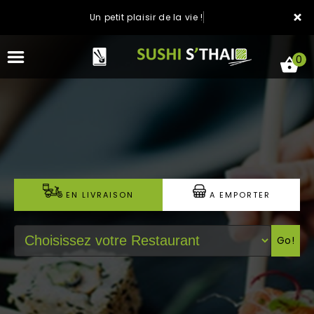
×
Un petit plaisir de la vie !
0
ACCUEIL
LA CARTE
EN LIVRAISON
A EMPORTER
NOTRE RESTAURANT
Go!
VOS AVIS
MENTIONS LÉGALES