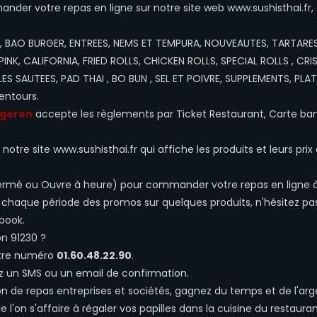
er votre repas en ligne sur notre site web www.sushisthai.fr,
, BAO BURGER, ENTREES, NEMS ET TEMPURA, NOUVEAUTES, TARTARES
 PINK, CALIFORNIA, FRIED ROLLS, CHICKEN ROLLS, SPECIAL ROLLS , CRI
ES SAUTEES, PAD THAI , BO BUN , SEL ET POIVRE, SUPPLEMENTS, PLAT
entours.
tgeron
accepte les règlements par Ticket Restaurant, Carte ban
otre site www.sushisthai.fr qui affiche les produits et leurs prix 
, Fermé ou Ouvre à heure) pour commander votre repas en ligne 
 chaque période des promos sur quelques produits, n'hésitez pa
book.
n 91230 ?
otre numéro
01.60.48.22.90
.
z un SMS ou un email de confirmation.
son de repas entreprises et sociétés, gagnez du temps et de l'ar
l'on s'affaire à régaler vos papilles dans la cuisine du restaura