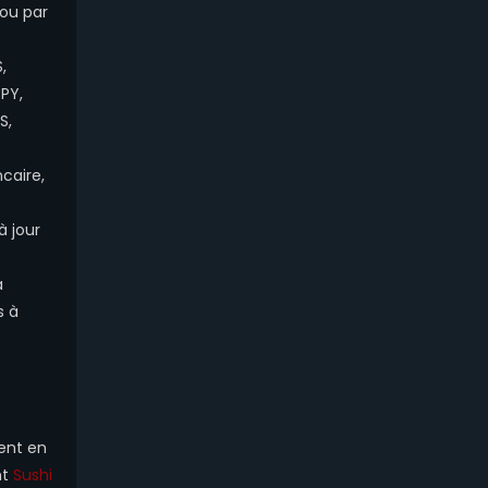
 ou par
,
SPY,
S,
caire,
à jour
à
s à
gent en
nt
Sushi