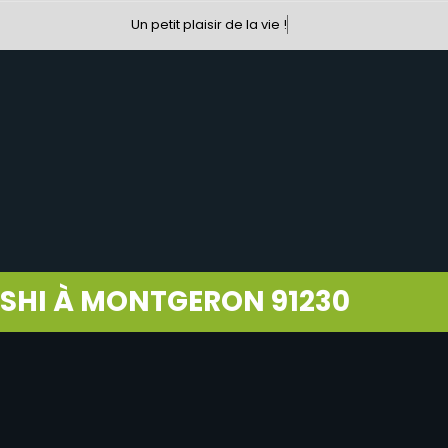
Un petit plaisir de la vie !
USHI À MONTGERON 91230