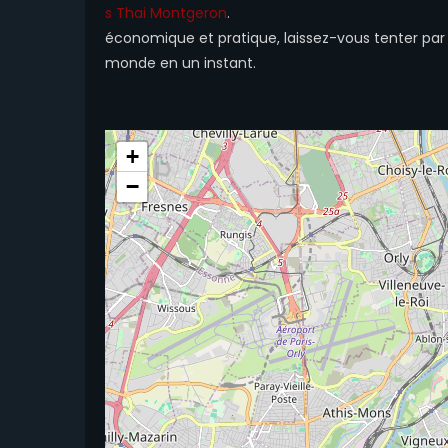
s Thai Montgeron
.
économique et pratique, laissez-vous tenter par l
monde en un instant.
+
−