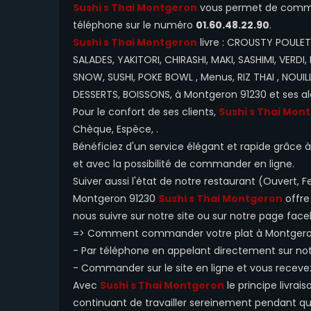
Sushi s Thai Montgeron
vous permet de command
téléphone sur le numéro
01.60.48.22.90
.
Sushi s Thai Montgeron
livre : CROUSTY POULET
SALADES, YAKITORI, CHIRASHI, MAKI, SASHIMI, VERDI,
SNOW, SUSHI, POKE BOWL , Menus, RIZ THAI , NOUILL
DESSERTS, BOISSONS, à Montgeron 91230 et ses al
Pour le confort de ses clients,
Sushi s Thai Mon
Chèque, Espèce, .
Bénéficiez d'un service élégant et rapide grâce à n
et avec la possibilité de commander en ligne.
Suiver aussi l'état de notre restaurant (Ouvert
Montgeron 91230
Sushi s Thai Montgeron
offre
nous suivre sur notre site ou sur notre page face
=> Comment commander votre plat à Montgero
- Par téléphone en appelant directement sur n
- Commander sur le site en ligne et vous receve
Avec
Sushi s Thai Montgeron
le principe livrai
continuant de travailler sereinement pendant que 