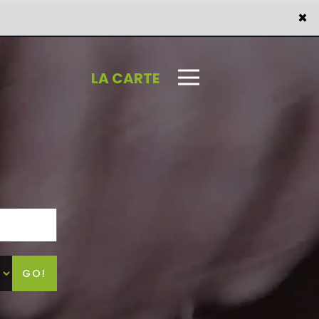
×
dre
×
LA CARTE
GO!