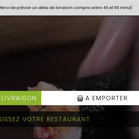
de prévoir un délai de livraison compris entre 45 et 90 minutes ( ven
 LIVRAISON
A EMPORTER