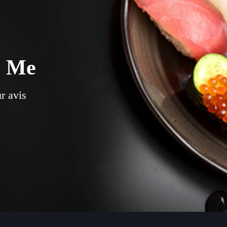
e Me
r avis
ORIGINAUX AVEC
BEAUCOUP DE GOÛTS.