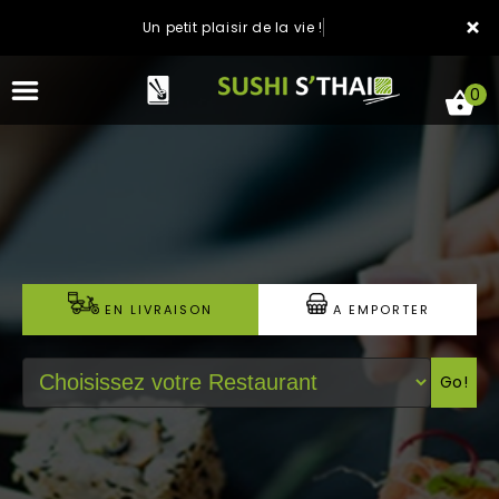
×
Un petit plaisir de la vie !
0
ACCUEIL
LA CARTE
EN LIVRAISON
A EMPORTER
NOTRE RESTAURANT
Go!
VOS AVIS
MENTIONS LÉGALES