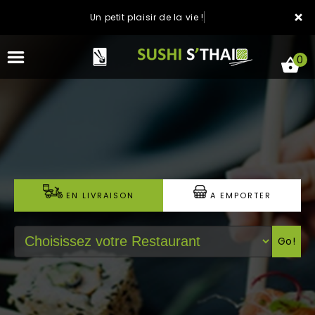
×
Un petit plaisir de la vie !
0
ACCUEIL
LA CARTE
EN LIVRAISON
A EMPORTER
NOTRE RESTAURANT
Go!
VOS AVIS
MENTIONS LÉGALES