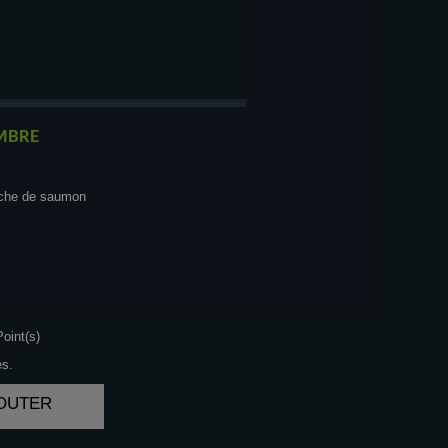
MBRE
nche de saumon
oint(s)
es.
JOUTER