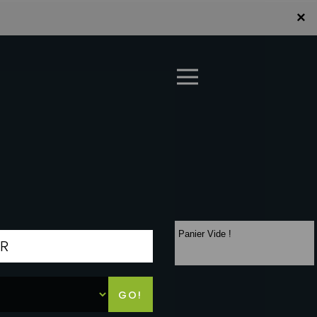
×
×
LA CARTE
Panier Vide !