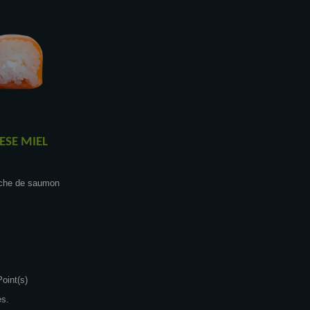
ESE MIEL
nche de saumon
oint(s)
es.