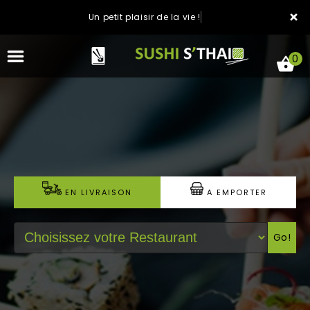
×
Un petit plaisir de la vie !
0
ACCUEIL
LA CARTE
EN LIVRAISON
A EMPORTER
NOTRE RESTAURANT
Go!
VOS AVIS
MENTIONS LÉGALES