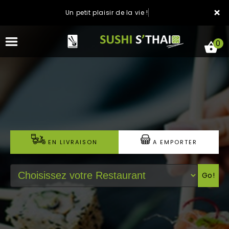
×
Un petit plaisir de la vie !
0
ACCUEIL
LA CARTE
EN LIVRAISON
A EMPORTER
NOTRE RESTAURANT
Go!
VOS AVIS
MENTIONS LÉGALES