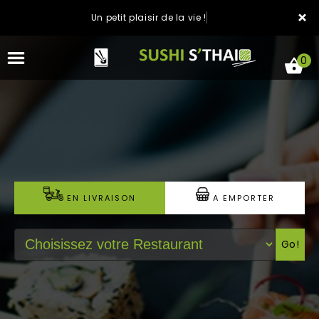
×
Un petit plaisir de la vie !
0
ACCUEIL
LA CARTE
EN LIVRAISON
A EMPORTER
NOTRE RESTAURANT
Go!
VOS AVIS
MENTIONS LÉGALES