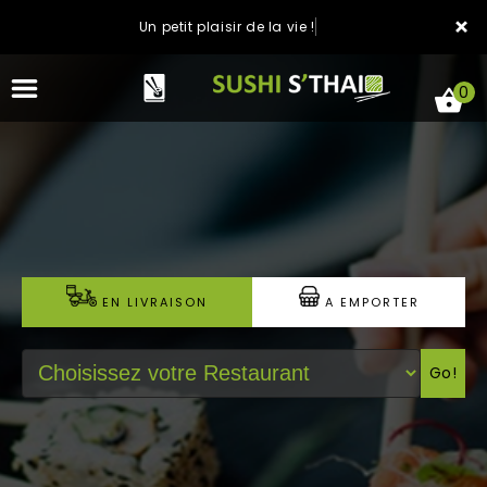
×
Un petit plaisir de la vie !
0
ACCUEIL
LA CARTE
EN LIVRAISON
A EMPORTER
NOTRE RESTAURANT
Go!
VOS AVIS
MENTIONS LÉGALES