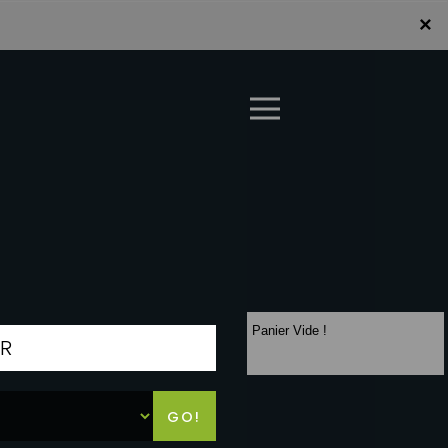
×
×
LA CARTE
Panier Vide !