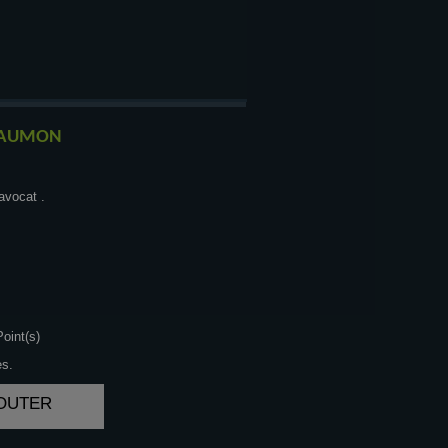
AUMON
avocat .
oint(s)
es.
JOUTER