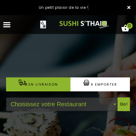
×
Un petit plaisir de la vie !
0
ACCUEIL
LA CARTE
EN LIVRAISON
A EMPORTER
NOTRE RESTAURANT
Go!
VOS AVIS
MENTIONS LÉGALES